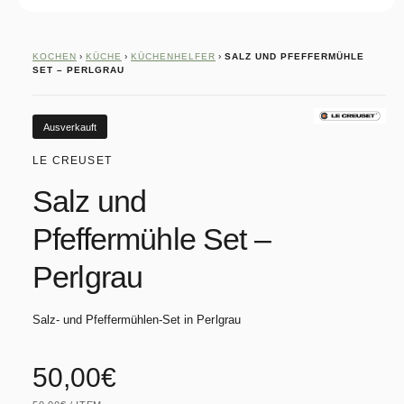
M
e
d
i
KOCHEN
›
KÜCHE
›
KÜCHENHELFER
›
SALZ UND PFEFFERMÜHLE
e
SET – PERLGRAU
n
1
i
n
Ausverkauft
M
o
LE CREUSET
d
a
Salz und
l
ö
f
Pfeffermühle Set –
f
n
e
Perlgrau
n
Salz- und Pfeffermühlen-Set in Perlgrau
N
50,00€