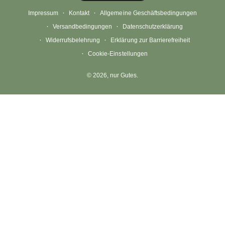
b
a
u
Impressum
Kontakt
Allgemeine Geschäftsbedingungen
o
g
b
Versandbedingungen
Datenschutzerklärung
o
r
e
Widerrufsbelehrung
Erklärung zur Barrierefreiheit
k
a
Cookie-Einstellungen
m
© 2026,
nur Gutes
.