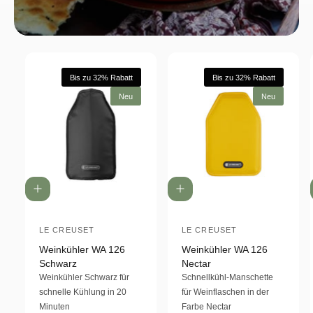
Bis zu 32% Rabatt
Bis zu 32% Rabatt
Neu
Neu
I
I
n
n
d
d
e
LE CREUSET
e
LE CREUSET
A
A
n
n
Weinkühler WA 126
Weinkühler WA 126
n
n
W
W
Schwarz
Nectar
a
a
b
b
Weinkühler Schwarz für
Schnellkühl-Manschette
r
r
i
i
schnelle Kühlung in 20
für Weinflaschen in der
e
e
n
n
Minuten
Farbe Nectar
e
e