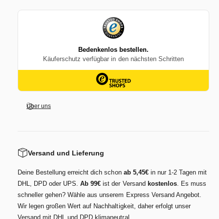
r
e
P
r
f
m
e
ü
f
h
f
l
e
e
r
S
m
e
ü
t
h
Über uns
–
l
P
e
e
S
r
e
l
t
Versand und Lieferung
g
–
r
P
Deine Bestellung erreicht dich schon
ab 5,45€
in nur 1-2 Tagen mit
a
e
DHL, DPD oder UPS.
Ab 99€
ist der Versand
kostenlos
. Es muss
u
r
schneller gehen? Wähle aus unserem Express Versand Angebot.
l
Wir legen großen Wert auf Nachhaltigkeit, daher erfolgt unser
g
Versand mit DHL und DPD klimaneutral.