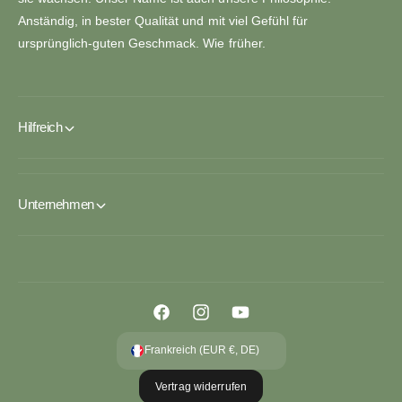
Anständig, in bester Qualität und mit viel Gefühl für
ursprünglich-guten Geschmack. Wie früher.
Hilfreich
Unternehmen
F
I
Y
a
n
o
Frankreich (EUR €, DE)
c
s
u
Vertrag widerrufen
e
t
T