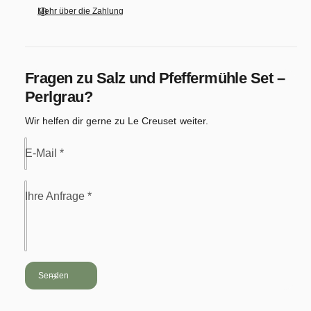
Mehr über die Zahlung
u
n
g
s
Fragen zu
Salz und Pfeffermühle Set –
m
Perlgrau
?
e
Wir helfen dir gerne zu Le Creuset weiter.
t
h
E-Mail
*
o
d
Ihre Anfrage
*
e
n
Senden