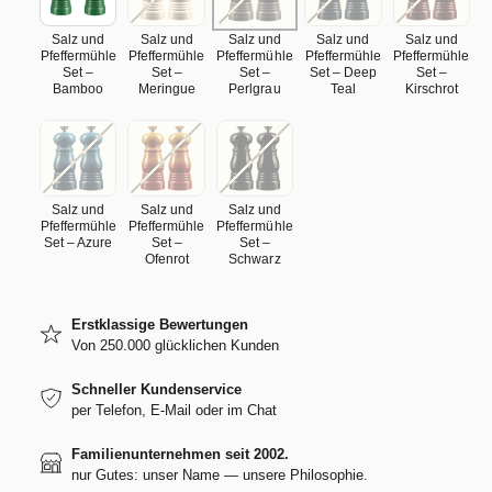
g
a
i
e
e
u
M
Salz und
Salz und
Salz und
Salz und
Salz und
r
f
Pfeffermühle
Pfeffermühle
Pfeffermühle
Pfeffermühle
Pfeffermühle
s
e
e
Set –
Set –
Set –
Set – Deep
Set –
t
n
Bamboo
Meringue
Perlgrau
Teal
Kirschrot
d
o
g
i
d
e
e
e
f
M
r
ü
e
n
r
n
Salz und
Salz und
Salz und
i
S
Pfeffermühle
Pfeffermühle
Pfeffermühle
g
c
Set – Azure
Set –
Set –
a
e
Ofenrot
Schwarz
h
l
f
t
z
ü
v
u
r
Erstklassige Bewertungen
e
n
Von 250.000 glücklichen Kunden
S
r
d
a
f
P
Schneller Kundenservice
l
ü
f
per Telefon, E-Mail oder im Chat
z
g
e
u
b
Familienunternehmen seit 2002.
f
n
a
nur Gutes: unser Name — unsere Philosophie.
f
d