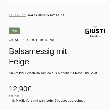
M
e
d
i
BALSAMICO
›
BALSAMESSIG MIT FEIGE
e
n
1
i
Neu
n
M
GIUSEPPE GIUSTI MODENA
o
d
Balsamessig mit
a
l
ö
Feige
f
f
n
e
Süß-milder Feigen-Balsamico aus Modena für Käse und Salat
n
N
12,90€
S
129,00€
/
L
o
T
P
inkl. MwSt.
Versand
wird beim Checkout berechnet
Ü
R
C
O
K