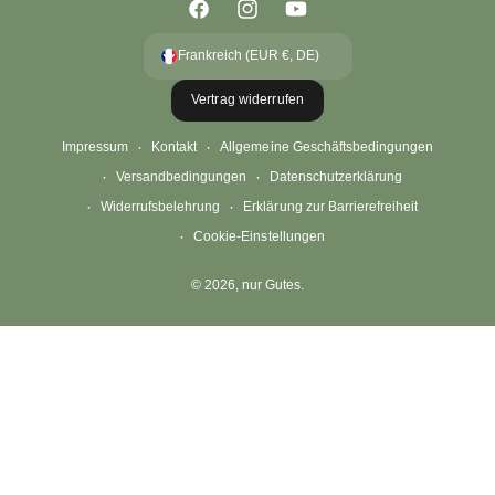
F
I
Y
a
n
o
Frankreich (EUR €, DE)
c
s
u
Vertrag widerrufen
e
t
T
b
a
u
Impressum
Kontakt
Allgemeine Geschäftsbedingungen
o
g
b
Versandbedingungen
Datenschutzerklärung
o
r
e
Widerrufsbelehrung
Erklärung zur Barrierefreiheit
k
a
Cookie-Einstellungen
m
© 2026,
nur Gutes
.