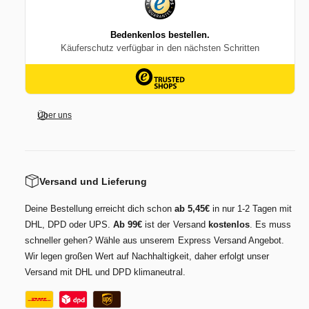
i
e
g
i
m
g
i
e
t
F
e
i
Über uns
g
e
Versand und Lieferung
Deine Bestellung erreicht dich schon
ab 5,45€
in nur 1-2 Tagen mit
DHL, DPD oder UPS.
Ab 99€
ist der Versand
kostenlos
. Es muss
schneller gehen? Wähle aus unserem Express Versand Angebot.
Wir legen großen Wert auf Nachhaltigkeit, daher erfolgt unser
Versand mit DHL und DPD klimaneutral.