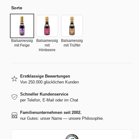
s
e
e
n
Sorte
d
g
i
e
e
f
M
ü
e
r
Balsamessig
Balsamessig
Balsamessig
n
mit Feige
mit
mit Trüffel
B
g
Himbeere
a
e
l
f
s
ü
a
r
Erstklassige Bewertungen
m
B
Von 250.000 glücklichen Kunden
e
a
s
l
Schneller Kundenservice
s
s
per Telefon, E-Mail oder im Chat
i
a
g
Familienunternehmen seit 2002.
m
m
nur Gutes: unser Name — unsere Philosophie.
e
i
s
t
s
F