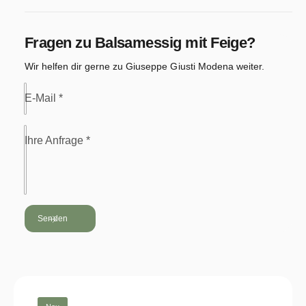
g
s
Fragen zu
Balsamessig mit Feige
?
m
Wir helfen dir gerne zu Giuseppe Giusti Modena weiter.
e
t
E-Mail
*
h
o
Ihre Anfrage
*
d
e
n
Senden