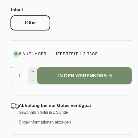
r
P
R
Inhalt
E
m
I
S
100 ml
a
l
e
8 AUF LAGER — LIEFERZEIT 1-2 TAGE
r
A
E
IN DEN WARENKORB
n
r
P
V
h
z
e
ö
r
r
a
h
r
h
Abholung bei
nur Gutes
verfügbar
e
i
e
d
l
Gewöhnlich fertig in 1 Stunde
n
i
g
Shop-Informationen anzeigen
i
e
e
M
r