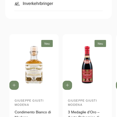
Inverkehrbringer
Neu
Neu
I
I
n
n
d
d
e
GIUSEPPE GIUSTI
e
GIUSEPPE GIUSTI
A
A
MODENA
MODENA
n
n
n
n
W
W
Condimento Bianco di
3 Medaglie d'Oro –
a
a
b
b